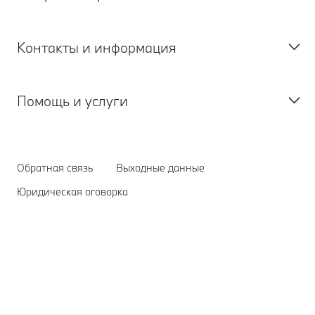
Контакты и информация
Все модели
Полностью электрические модели
Помощь и услуги
Подключаемые гибриды
Запрос предложения
Модели БМВ М
Запишитесь на тест-драйв
Флагманские модели BMW
Запрос на обслуживание
Служба поддержки клиентов БМВ
Обратная связь
Выходные данные
Найдите своего дилера BMW
Сервисный центр БМВ
Юридическая оговорка
Свяжитесь с БМВ
Общие вопросы