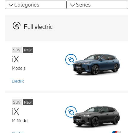
Categories
Series
Full electric
SUV
New
iX
Models
Electric
SUV
New
iX
M Model